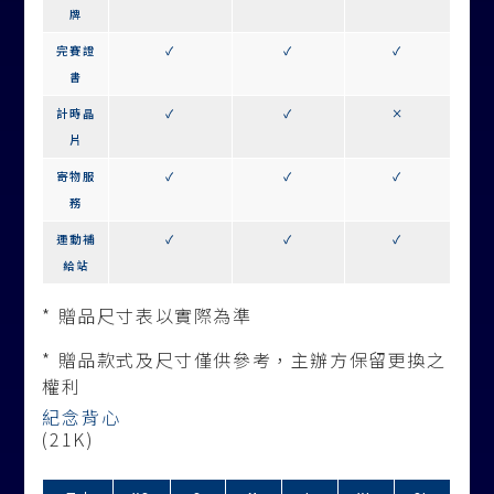
牌
完賽證
✓
✓
✓
書
計時晶
✓
✓
×
片
寄物服
✓
✓
✓
務
運動補
✓
✓
✓
給站
* 贈品尺寸表以實際為準
* 贈品款式及尺寸僅供參考，主辦方保留更換之
權利
紀念背心
(21K)