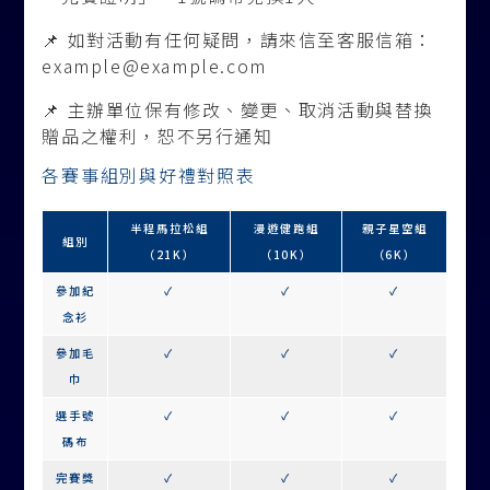
📌 如對活動有任何疑問，請來信至客服信箱：
example@example.com
📌 主辦單位保有修改、變更、取消活動與替換
贈品之權利，恕不另行通知
各賽事組別與好禮對照表
半程馬拉松組
漫遊健跑組
親子星空組
組別
（21K）
（10K）
（6K）
參加紀
✓
✓
✓
念衫
參加毛
✓
✓
✓
巾
選手號
✓
✓
✓
碼布
完賽獎
✓
✓
✓