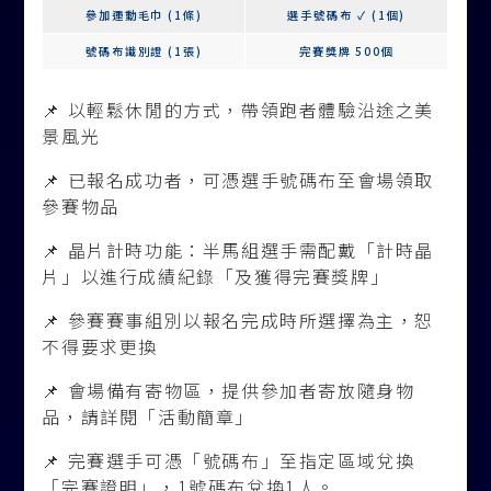
參加運動毛巾 (1條)
選手號碼布 ✓ (1個)
號碼布識別證 (1張)
完賽獎牌 500個
📌 以輕鬆休閒的方式，帶領跑者體驗沿途之美
景風光
📌 已報名成功者，可憑選手號碼布至會場領取
參賽物品
📌 晶片計時功能：半馬組選手需配戴「計時晶
片」以進行成績紀錄「及獲得完賽獎牌」
📌 參賽賽事組別以報名完成時所選擇為主，恕
不得要求更換
📌 會場備有寄物區，提供參加者寄放隨身物
品，請詳閱「活動簡章」
📌 完賽選手可憑「號碼布」至指定區域兌換
「完賽證明」，1號碼布兌換1人。