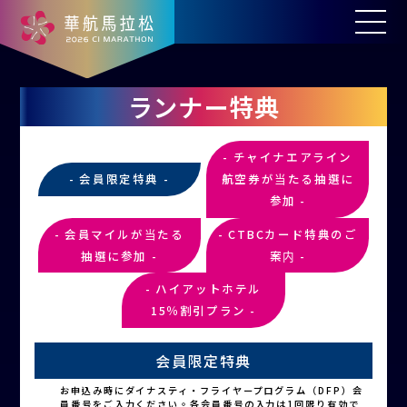
ランナー特典
- チャイナエアライン
- 会員限定特典 -
航空券が当たる抽選に
参加 -
- 会員マイルが当たる
- CTBCカード特典のご
抽選に参加 -
案内 -
- ハイアットホテル
15％割引プラン -
会員限定特典
お申込み時にダイナスティ・フライヤープログラム（DFP）会
員番号をご入力ください。各会員番号の入力は1回限り有効で