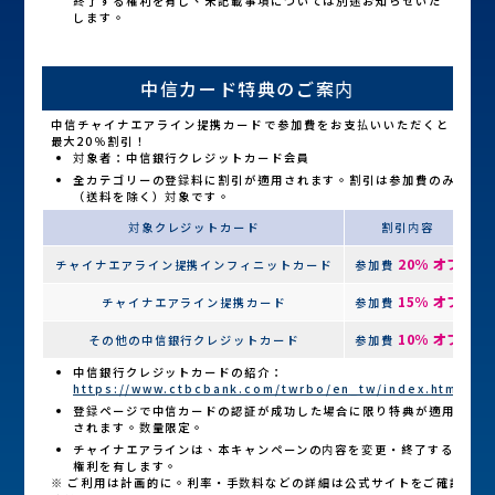
終了する権利を有し、未記載事項については別途お知らせいた
します。
中信カード特典のご案内
中信チャイナエアライン提携カードで参加費をお支払いいただくと、
最大20％割引！
対象者：中信銀行クレジットカード会員
全カテゴリーの登録料に割引が適用されます。割引は参加費のみ
（送料を除く）対象です。
対象クレジットカード
割引内容
20％ オフ
チャイナエアライン提携インフィニットカード
参加費
15％ オフ
チャイナエアライン提携カード
参加費
10％ オフ
その他の中信銀行クレジットカード
参加費
中信銀行クレジットカードの紹介：
https://www.ctbcbank.com/twrbo/en_tw/index.html
登録ページで中信カードの認証が成功した場合に限り特典が適用
されます。数量限定。
チャイナエアラインは、本キャンペーンの内容を変更・終了する
権利を有します。
※ ご利用は計画的に。利率・手数料などの詳細は公式サイトをご確認