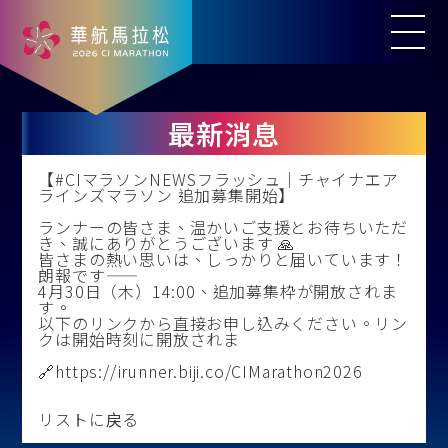
最新消息
【#CIマラソンNEWSフラッシュ｜チャイナエア
ラインズマラソン 追加募集開始】
ランナーの皆さま、温かいご支援とお待ちいただ
き、誠にありがとうございます 🙏
皆さまの熱い思いは、しっかりと届いています！
朗報です——
4月30日（木）14:00、追加募集枠が開放されま
す。
以下のリンクから直接お申し込みください。リン
クは開始時刻に開放されま
🔗https://irunner.biji.co/CIMarathon2026
リストに戻る