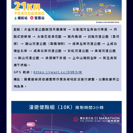
起點：大佳河濱公園圓頂天幕廣場 → 沿基隆河左岸自行車道 → 共
融式遊樂場 → 太陽花造景花園 → 龍舟碼頭 → 迎風河濱公園（靠河
岸）→ 觀山河濱公園（靠機場側）→ 成美左岸河濱公園 → 上成功
橋往右岸 → 成美右岸河濱公園 → 彩虹河濱公園 → 美堤河濱公園
→ 圓山河濱公園 → 承德橋下折返 → 上中山橋回左岸 → 新生高架
橋下終點。
GPS 軌跡：
https://reurl.cc/QVK3rM
備註：競賽路線將依據實際作業及場地狀況進行調整，以賽前最終公
佈為準。
漫遊健跑組（10K）
限制時間2小時