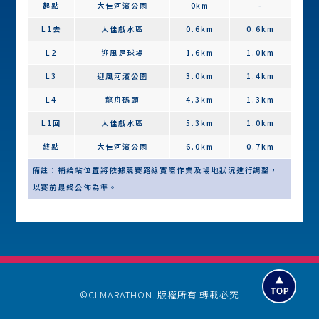
起點
大佳河濱公園
0km
-
L1去
大佳戲水區
0.6km
0.6km
L2
迎風足球場
1.6km
1.0km
L3
迎風河濱公園
3.0km
1.4km
L4
龍舟碼頭
4.3km
1.3km
L1回
大佳戲水區
5.3km
1.0km
終點
大佳河濱公園
6.0km
0.7km
備註：補給站位置將依據競賽路線實際作業及場地狀況進行調整，
以賽前最終公佈為準。
©CI MARATHON. 版權所有 轉載必究