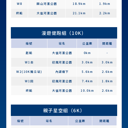
W8
圓山河濱公園
18.9km
1.9km
終點
大佳河濱公園
21.1km
2.2km
漫遊健跑組（10K）
編號
站名
公里數
間距離
起點
大佳河濱公園
0km
-
W1去
迎風河濱公園
3.0km
3.0km
W2(10K獨立站)
內湖橋下
5.6km
2.6km
W1回
迎風河濱公園
7.4km
1.8km
終點
大佳河濱公園
10.0km
2.6km
親子星空組（6K）
編號
站名
公里數
間距離