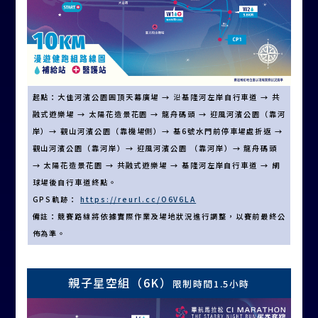
起點：大佳河濱公園圓頂天幕廣場 → 沿基隆河左岸自行車道 → 共
融式遊樂場 → 太陽花造景花園 → 龍舟碼頭 → 迎風河濱公園（靠河
岸）→ 觀山河濱公園（靠機場側）→ 基6號水門前停車場處折返 →
觀山河濱公園（靠河岸）→ 迎風河濱公園 （靠河岸）→ 龍舟碼頭
→ 太陽花造景花園 → 共融式遊樂場 → 基隆河左岸自行車道 → 網
球場後自行車道終點。
GPS軌跡：
https://reurl.cc/O6V6LA
備註：競賽路線將依據實際作業及場地狀況進行調整，以賽前最終公
佈為準。
親子星空組（6K）
限制時間1.5小時