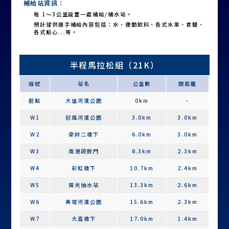
補給站資訊：
每 1～3公里設置一處補給/補水站。
預計提供選手補給內容包括：水、運動飲料、各式水果、食鹽、
各式點心...等。
半程馬拉松組（21K）
編號
站名
公里數
間距離
起點
大佳河濱公園
0km
-
W1
迎風河濱公園
3.0km
3.0km
W2
麥帥二橋下
6.0km
3.0km
W3
南港疏散門
8.3km
2.3km
W4
彩虹橋下
10.7km
2.4km
W5
陽光抽水站
13.3km
2.6km
W6
美堤河濱公園
15.6km
2.3km
W7
大直橋下
17.0km
1.4km