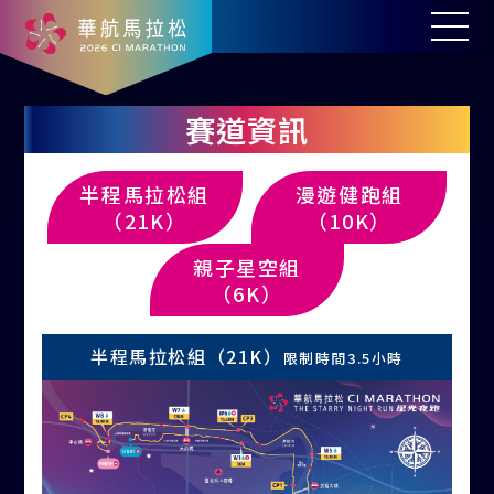
賽道資訊
半程馬拉松組
漫遊健跑組
（21K）
（10K）
親子星空組
（6K）
半程馬拉松組（21K）
限制時間3.5小時