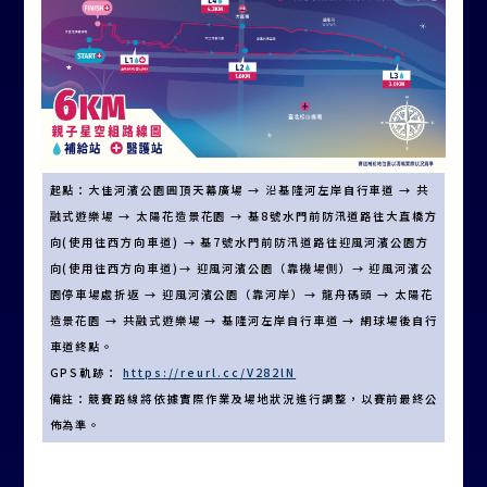
起點：大佳河濱公園圓頂天幕廣場 → 沿基隆河左岸自行車道 → 共
融式遊樂場 → 太陽花造景花園 → 基8號水門前防汛道路往大直橋方
向(使用往西方向車道) → 基7號水門前防汛道路往迎風河濱公園方
向(使用往西方向車道)→ 迎風河濱公園（靠機場側）→ 迎風河濱公
園停車場處折返 → 迎風河濱公園（靠河岸）→ 龍舟碼頭 → 太陽花
造景花園 → 共融式遊樂場 → 基隆河左岸自行車道 → 網球場後自行
車道終點。
GPS軌跡：
https://reurl.cc/V282lN
備註：競賽路線將依據實際作業及場地狀況進行調整，以賽前最終公
佈為準。